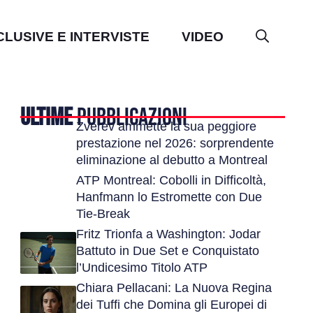
CLUSIVE E INTERVISTE
VIDEO
ULTIME
PUBBLICAZIONI
Zverev ammette la sua peggiore
prestazione nel 2026: sorprendente
eliminazione al debutto a Montreal
ATP Montreal: Cobolli in Difficoltà,
Hanfmann lo Estromette con Due
Tie-Break
Fritz Trionfa a Washington: Jodar
Battuto in Due Set e Conquistato
l’Undicesimo Titolo ATP
Chiara Pellacani: La Nuova Regina
dei Tuffi che Domina gli Europei di