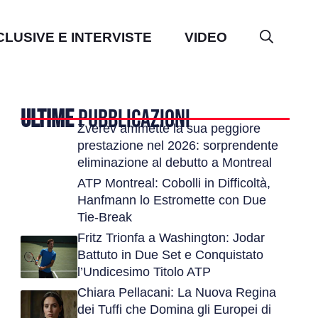
CLUSIVE E INTERVISTE
VIDEO
ULTIME
PUBBLICAZIONI
Zverev ammette la sua peggiore
prestazione nel 2026: sorprendente
eliminazione al debutto a Montreal
ATP Montreal: Cobolli in Difficoltà,
Hanfmann lo Estromette con Due
Tie-Break
Fritz Trionfa a Washington: Jodar
Battuto in Due Set e Conquistato
l’Undicesimo Titolo ATP
Chiara Pellacani: La Nuova Regina
dei Tuffi che Domina gli Europei di