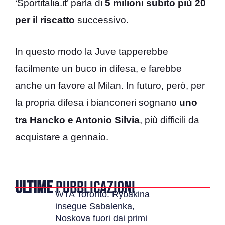
‘Sportitalia.it’ parla di
5 milioni subito più 20
per il riscatto
successivo.
In questo modo la Juve tapperebbe
facilmente un buco in difesa, e farebbe
anche un favore al Milan. In futuro, però, per
la propria difesa i bianconeri sognano
uno
tra Hancko e Antonio Silvia
, più difficili da
acquistare a gennaio.
ULTIME
PUBBLICAZIONI
WTA Toronto: Rybakina
insegue Sabalenka,
Noskova fuori dai primi