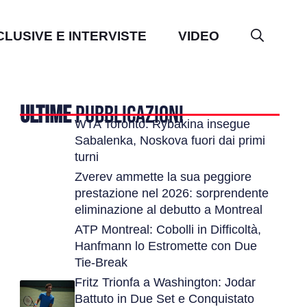
CLUSIVE E INTERVISTE
VIDEO
ULTIME
PUBBLICAZIONI
WTA Toronto: Rybakina insegue
Sabalenka, Noskova fuori dai primi
turni
Zverev ammette la sua peggiore
prestazione nel 2026: sorprendente
eliminazione al debutto a Montreal
ATP Montreal: Cobolli in Difficoltà,
Hanfmann lo Estromette con Due
Tie-Break
Fritz Trionfa a Washington: Jodar
Battuto in Due Set e Conquistato