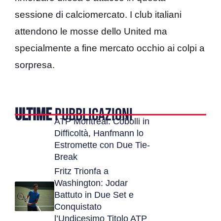
sessione di calciomercato. I club italiani
attendono le mosse dello United ma
specialmente a fine mercato occhio ai colpi a
sorpresa.
ULTIME
PUBBLICAZIONI
ATP Montreal: Cobolli in
Difficoltà, Hanfmann lo
Estromette con Due Tie-
Break
Fritz Trionfa a
Washington: Jodar
Battuto in Due Set e
Conquistato
l’Undicesimo Titolo ATP