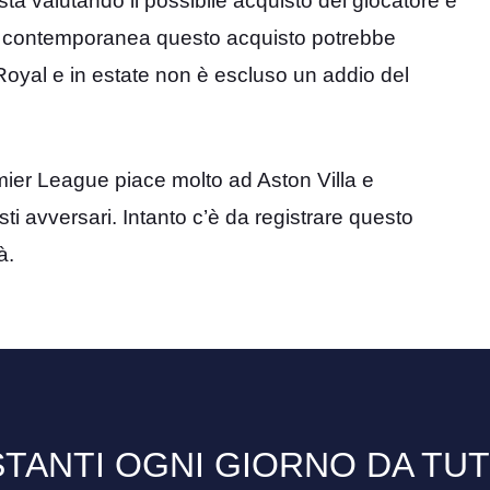
ta valutando il possibile acquisto del giocatore e
 In contemporanea questo acquisto potrebbe
Royal e in estate non è escluso un addio del
mier League piace molto ad Aston Villa e
ti avversari. Intanto c’è da registrare questo
à.
TANTI OGNI GIORNO DA TU