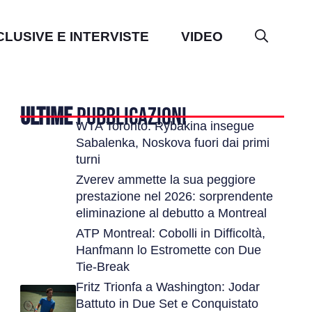
CLUSIVE E INTERVISTE
VIDEO
ULTIME
PUBBLICAZIONI
WTA Toronto: Rybakina insegue
Sabalenka, Noskova fuori dai primi
turni
Zverev ammette la sua peggiore
prestazione nel 2026: sorprendente
eliminazione al debutto a Montreal
ATP Montreal: Cobolli in Difficoltà,
Hanfmann lo Estromette con Due
Tie-Break
Fritz Trionfa a Washington: Jodar
Battuto in Due Set e Conquistato