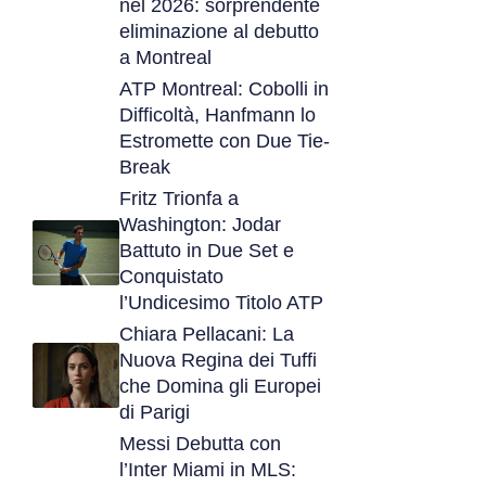
nel 2026: sorprendente
eliminazione al debutto
a Montreal
ATP Montreal: Cobolli in
Difficoltà, Hanfmann lo
Estromette con Due Tie-
Break
Fritz Trionfa a
Washington: Jodar
Battuto in Due Set e
Conquistato
l’Undicesimo Titolo ATP
Chiara Pellacani: La
Nuova Regina dei Tuffi
che Domina gli Europei
di Parigi
Messi Debutta con
l’Inter Miami in MLS: