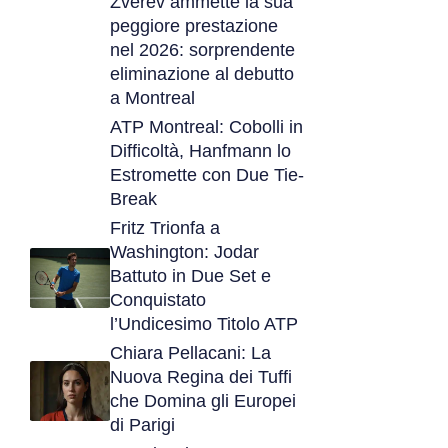
Zverev ammette la sua
peggiore prestazione
nel 2026: sorprendente
eliminazione al debutto
a Montreal
ATP Montreal: Cobolli in
Difficoltà, Hanfmann lo
Estromette con Due Tie-
Break
Fritz Trionfa a
Washington: Jodar
Battuto in Due Set e
Conquistato
l’Undicesimo Titolo ATP
Chiara Pellacani: La
Nuova Regina dei Tuffi
che Domina gli Europei
di Parigi