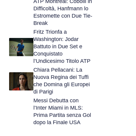
ATP Montreal: Cobolli in
Difficoltà, Hanfmann lo
Estromette con Due Tie-
Break
Fritz Trionfa a
Washington: Jodar
Battuto in Due Set e
Conquistato
l’Undicesimo Titolo ATP
Chiara Pellacani: La
Nuova Regina dei Tuffi
che Domina gli Europei
di Parigi
Messi Debutta con
l’Inter Miami in MLS:
Prima Partita senza Gol
dopo la Finale USA