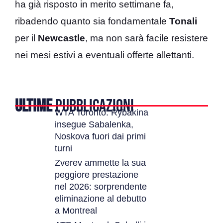
ha già risposto in merito settimane fa,
ribadendo quanto sia fondamentale
Tonali
per il
Newcastle
, ma non sarà facile resistere
nei mesi estivi a eventuali offerte allettanti.
ULTIME
PUBBLICAZIONI
WTA Toronto: Rybakina
insegue Sabalenka,
Noskova fuori dai primi
turni
Zverev ammette la sua
peggiore prestazione
nel 2026: sorprendente
eliminazione al debutto
a Montreal