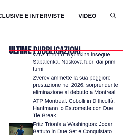
CLUSIVE E INTERVISTE
VIDEO
ULTIME
PUBBLICAZIONI
WTA Toronto: Rybakina insegue
Sabalenka, Noskova fuori dai primi
turni
Zverev ammette la sua peggiore
prestazione nel 2026: sorprendente
eliminazione al debutto a Montreal
ATP Montreal: Cobolli in Difficoltà,
Hanfmann lo Estromette con Due
Tie-Break
Fritz Trionfa a Washington: Jodar
Battuto in Due Set e Conquistato