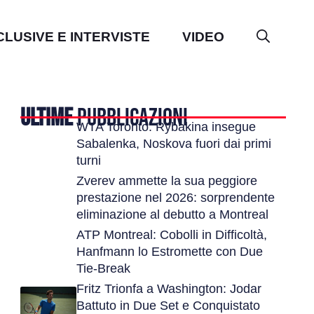
CLUSIVE E INTERVISTE
VIDEO
ULTIME
PUBBLICAZIONI
WTA Toronto: Rybakina insegue
Sabalenka, Noskova fuori dai primi
turni
Zverev ammette la sua peggiore
prestazione nel 2026: sorprendente
eliminazione al debutto a Montreal
ATP Montreal: Cobolli in Difficoltà,
Hanfmann lo Estromette con Due
Tie-Break
Fritz Trionfa a Washington: Jodar
Battuto in Due Set e Conquistato