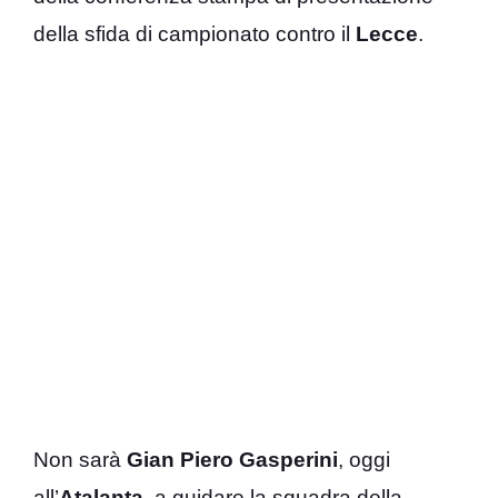
della sfida di campionato contro il
Lecce
.
Non sarà
Gian Piero Gasperini
, oggi
all’
Atalanta
, a guidare la squadra della