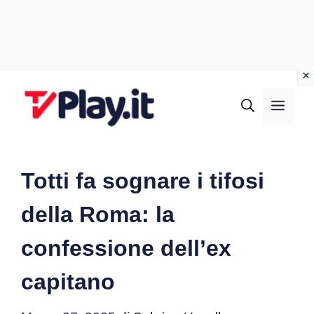
Vai
al
MEN
contenuto
Totti fa sognare i tifosi
della Roma: la
confessione dell’ex
capitano