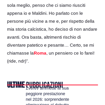
sola meglio, penso che ci siamo riusciti
appena io e Maldini. Ho parlato con le
persone più vicine a me e, per rispetto della
mia storia calcistica, ho deciso di non andare
avanti. Ora basta, altrimenti rischio di
diventare patetico e pesante… Certo, se mi
chiamasse la
Roma
, un pensiero ce lo farei!
(ride, ndr)”.
ULTIME
PUBBLICAZIONI
Zverev ammette la sua
peggiore prestazione
nel 2026: sorprendente
eliminazione al debutto