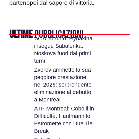
partenopei dal sapore di vittoria.
ULTIME
PUBBLICAZIONI
WTA Toronto: Rybakina
insegue Sabalenka,
Noskova fuori dai primi
turni
Zverev ammette la sua
peggiore prestazione
nel 2026: sorprendente
eliminazione al debutto
a Montreal
ATP Montreal: Cobolli in
Difficoltà, Hanfmann lo
Estromette con Due Tie-
Break