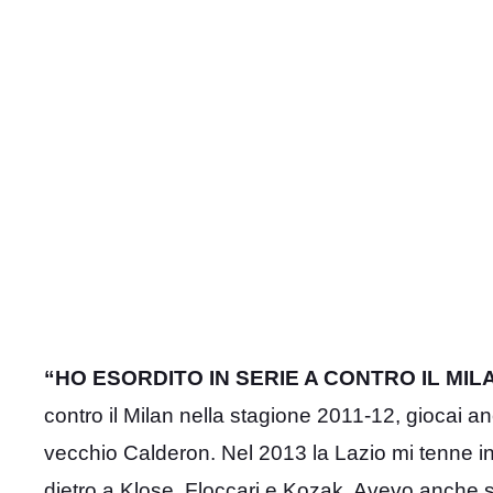
“HO ESORDITO IN SERIE A CONTRO IL MIL
contro il Milan nella stagione 2011-12, giocai a
vecchio Calderon. Nel 2013 la Lazio mi tenne i
dietro a Klose, Floccari e Kozak. Avevo anche sc