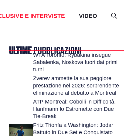
CLUSIVE E INTERVISTE
VIDEO
ULTIME
PUBBLICAZIONI
WTA Toronto: Rybakina insegue
Sabalenka, Noskova fuori dai primi
turni
Zverev ammette la sua peggiore
prestazione nel 2026: sorprendente
eliminazione al debutto a Montreal
ATP Montreal: Cobolli in Difficoltà,
Hanfmann lo Estromette con Due
Tie-Break
Fritz Trionfa a Washington: Jodar
Battuto in Due Set e Conquistato