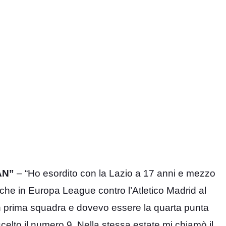
AN”
– “Ho esordito con la Lazio a 17 anni e mezzo
nche in Europa League contro l’Atletico Madrid al
n prima squadra e dovevo essere la quarta punta
elto il numero 9. Nella stessa estate mi chiamò il