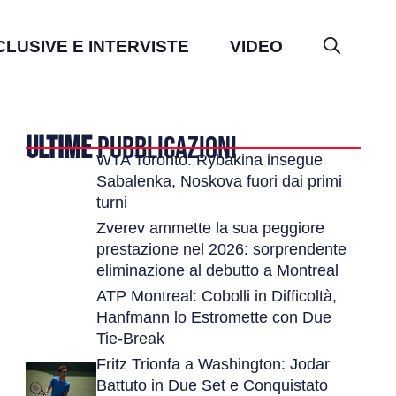
CLUSIVE E INTERVISTE
VIDEO
ULTIME
PUBBLICAZIONI
WTA Toronto: Rybakina insegue
Sabalenka, Noskova fuori dai primi
turni
Zverev ammette la sua peggiore
prestazione nel 2026: sorprendente
eliminazione al debutto a Montreal
ATP Montreal: Cobolli in Difficoltà,
Hanfmann lo Estromette con Due
Tie-Break
Fritz Trionfa a Washington: Jodar
Battuto in Due Set e Conquistato