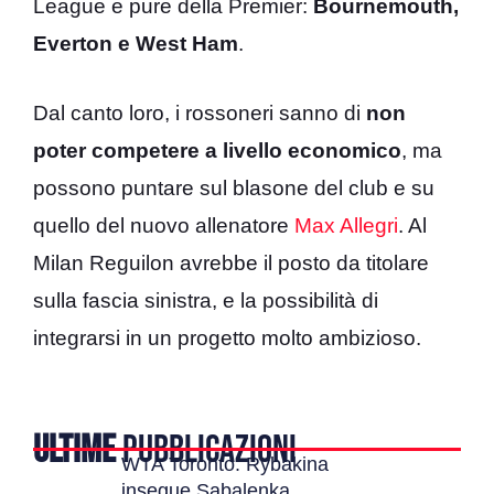
League e pure della Premier:
Bournemouth,
Everton e West Ham
.
Dal canto loro, i rossoneri sanno di
non
poter competere a livello economico
, ma
possono puntare sul blasone del club e su
quello del nuovo allenatore
Max Allegri
. Al
Milan Reguilon avrebbe il posto da titolare
sulla fascia sinistra, e la possibilità di
integrarsi in un progetto molto ambizioso.
ULTIME
PUBBLICAZIONI
WTA Toronto: Rybakina
insegue Sabalenka,