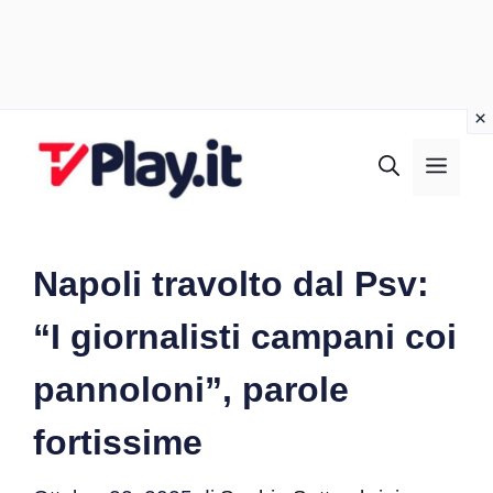
Vai
al
MEN
contenuto
Napoli travolto dal Psv:
“I giornalisti campani coi
pannoloni”, parole
fortissime