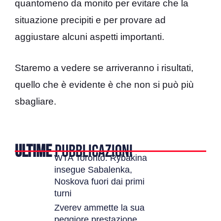
quantomeno da monito per evitare che la
situazione precipiti e per provare ad
aggiustare alcuni aspetti importanti.
Staremo a vedere se arriveranno i risultati,
quello che è evidente è che non si può più
sbagliare.
ULTIME
PUBBLICAZIONI
WTA Toronto: Rybakina
insegue Sabalenka,
Noskova fuori dai primi
turni
Zverev ammette la sua
peggiore prestazione