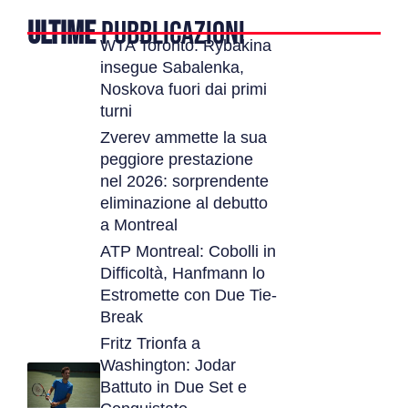
ULTIME
PUBBLICAZIONI
WTA Toronto: Rybakina
insegue Sabalenka,
Noskova fuori dai primi
turni
Zverev ammette la sua
peggiore prestazione
nel 2026: sorprendente
eliminazione al debutto
a Montreal
ATP Montreal: Cobolli in
Difficoltà, Hanfmann lo
Estromette con Due Tie-
Break
Fritz Trionfa a
Washington: Jodar
Battuto in Due Set e