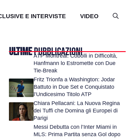
CLUSIVE E INTERVISTE
VIDEO
ULTIME
PUBBLICAZIONI
ATP Montreal: Cobolli in Difficoltà,
Hanfmann lo Estromette con Due
Tie-Break
Fritz Trionfa a Washington: Jodar
Battuto in Due Set e Conquistato
l’Undicesimo Titolo ATP
Chiara Pellacani: La Nuova Regina
dei Tuffi che Domina gli Europei di
Parigi
Messi Debutta con l’Inter Miami in
MLS: Prima Partita senza Gol dopo