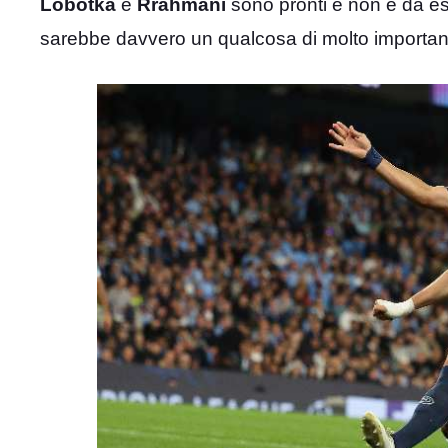
Lobotka
e
Rrahmani
sono pronti e non è da es
sarebbe davvero un qualcosa di molto importante