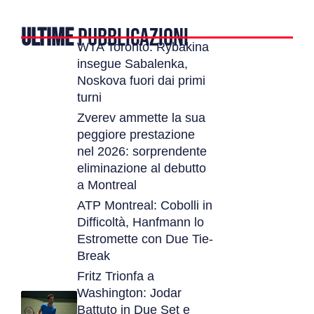
ULTIME
PUBBLICAZIONI
WTA Toronto: Rybakina
insegue Sabalenka,
Noskova fuori dai primi
turni
Zverev ammette la sua
peggiore prestazione
nel 2026: sorprendente
eliminazione al debutto
a Montreal
ATP Montreal: Cobolli in
Difficoltà, Hanfmann lo
Estromette con Due Tie-
Break
Fritz Trionfa a
Washington: Jodar
Battuto in Due Set e