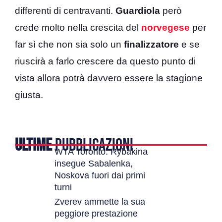
differenti di centravanti.
Guardiola
però
crede molto nella crescita del
norvegese
per
far sì che non sia solo un
finalizzatore
e se
riuscirà a farlo crescere da questo punto di
vista allora potrà davvero essere la stagione
giusta.
ULTIME
PUBBLICAZIONI
WTA Toronto: Rybakina
insegue Sabalenka,
Noskova fuori dai primi
turni
Zverev ammette la sua
peggiore prestazione