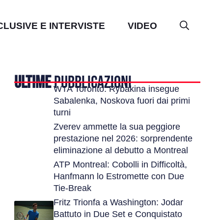
CLUSIVE E INTERVISTE
VIDEO
ULTIME
PUBBLICAZIONI
WTA Toronto: Rybakina insegue
Sabalenka, Noskova fuori dai primi
turni
Zverev ammette la sua peggiore
prestazione nel 2026: sorprendente
eliminazione al debutto a Montreal
ATP Montreal: Cobolli in Difficoltà,
Hanfmann lo Estromette con Due
Tie-Break
Fritz Trionfa a Washington: Jodar
Battuto in Due Set e Conquistato