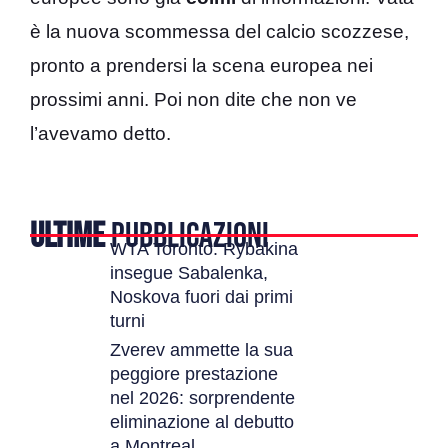
è la nuova scommessa del calcio scozzese,
pronto a prendersi la scena europea nei
prossimi anni. Poi non dite che non ve
l’avevamo detto.
ULTIME
PUBBLICAZIONI
WTA Toronto: Rybakina
insegue Sabalenka,
Noskova fuori dai primi
turni
Zverev ammette la sua
peggiore prestazione
nel 2026: sorprendente
eliminazione al debutto
a Montreal