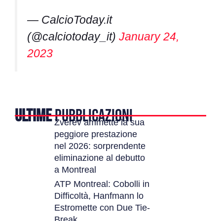
— CalcioToday.it
(@calciotoday_it)
January 24,
2023
ULTIME
PUBBLICAZIONI
Zverev ammette la sua
peggiore prestazione
nel 2026: sorprendente
eliminazione al debutto
a Montreal
ATP Montreal: Cobolli in
Difficoltà, Hanfmann lo
Estromette con Due Tie-
Break