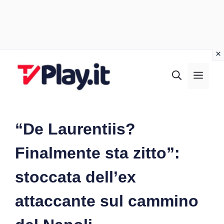
Vai
al
MEN
contenuto
“De Laurentiis?
Finalmente sta zitto”:
stoccata dell’ex
attaccante sul cammino