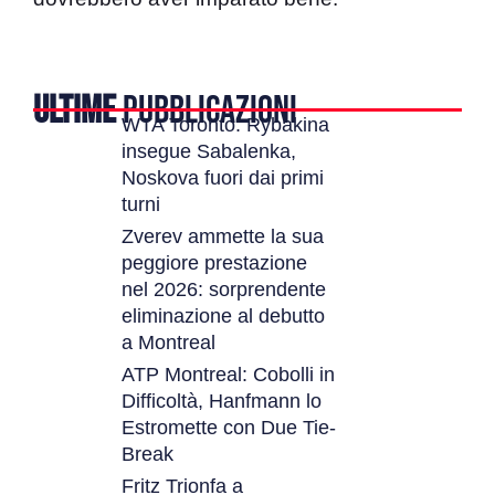
ULTIME
PUBBLICAZIONI
WTA Toronto: Rybakina
insegue Sabalenka,
Noskova fuori dai primi
turni
Zverev ammette la sua
peggiore prestazione
nel 2026: sorprendente
eliminazione al debutto
a Montreal
ATP Montreal: Cobolli in
Difficoltà, Hanfmann lo
Estromette con Due Tie-
Break
Fritz Trionfa a