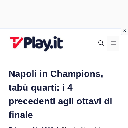
Vai
al
MEN
contenuto
Napoli in Champions,
tabù quarti: i 4
precedenti agli ottavi di
finale