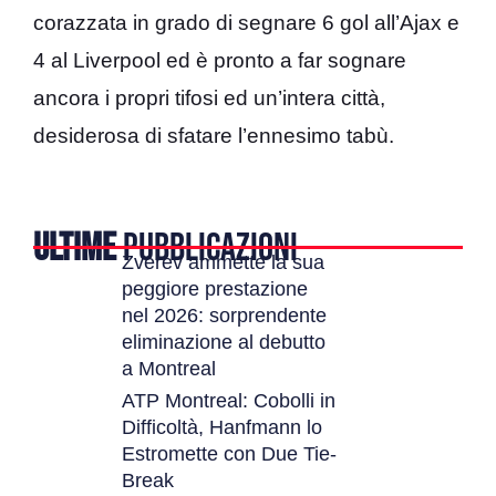
corazzata in grado di segnare 6 gol all’Ajax e
4 al Liverpool ed è pronto a far sognare
ancora i propri tifosi ed un’intera città,
desiderosa di sfatare l’ennesimo tabù.
ULTIME
PUBBLICAZIONI
Zverev ammette la sua
peggiore prestazione
nel 2026: sorprendente
eliminazione al debutto
a Montreal
ATP Montreal: Cobolli in
Difficoltà, Hanfmann lo
Estromette con Due Tie-
Break