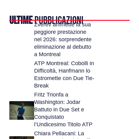
ULTIME
PUBBLICAZIONI
Zverev ammette la sua
peggiore prestazione
nel 2026: sorprendente
eliminazione al debutto
a Montreal
ATP Montreal: Cobolli in
Difficoltà, Hanfmann lo
Estromette con Due Tie-
Break
Fritz Trionfa a
Washington: Jodar
Battuto in Due Set e
Conquistato
l’Undicesimo Titolo ATP
Chiara Pellacani: La