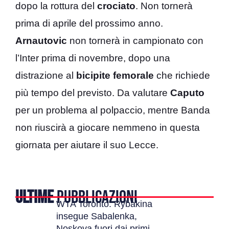
dopo la rottura del
crociato
. Non tornerà
prima di aprile del prossimo anno.
Arnautovic
non tornerà in campionato con
l’Inter prima di novembre, dopo una
distrazione al
bicipite femorale
che richiede
più tempo del previsto. Da valutare
Caputo
per un problema al polpaccio, mentre Banda
non riuscirà a giocare nemmeno in questa
giornata per aiutare il suo Lecce.
ULTIME
PUBBLICAZIONI
WTA Toronto: Rybakina
insegue Sabalenka,
Noskova fuori dai primi