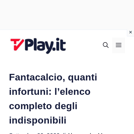
Vai
al
MEN
contenuto
Fantacalcio, quanti
infortuni: l’elenco
completo degli
indisponibili