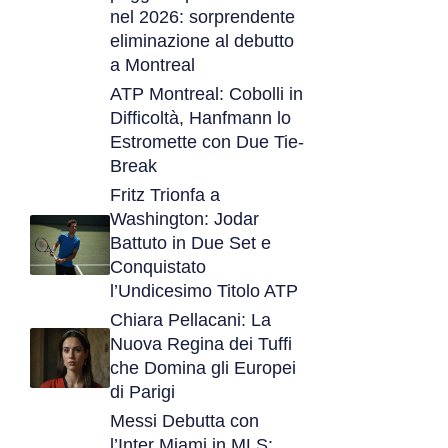
nel 2026: sorprendente
eliminazione al debutto
a Montreal
ATP Montreal: Cobolli in
Difficoltà, Hanfmann lo
Estromette con Due Tie-
Break
Fritz Trionfa a
Washington: Jodar
Battuto in Due Set e
Conquistato
l’Undicesimo Titolo ATP
Chiara Pellacani: La
Nuova Regina dei Tuffi
che Domina gli Europei
di Parigi
Messi Debutta con
l’Inter Miami in MLS: