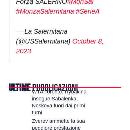
Forza SALERNO
#MonSal
#MonzaSalernitana
#SerieA
— La Salernitana
(@USSalernitana)
October 8,
2023
ULTIME
PUBBLICAZIONI
WTA Toronto: Rybakina
insegue Sabalenka,
Noskova fuori dai primi
turni
Zverev ammette la sua
peggiore prestazione