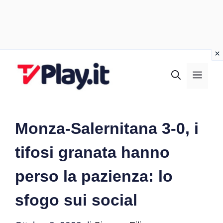
Vai
al
MEN
contenuto
Monza-Salernitana 3-0, i
tifosi granata hanno
perso la pazienza: lo
sfogo sui social