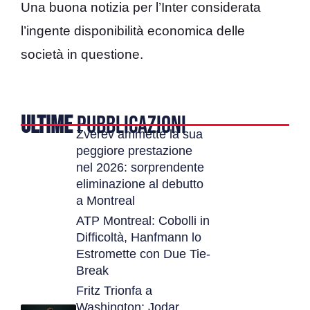
Una buona notizia per l’Inter considerata
l’ingente disponibilità economica delle
società in questione.
ULTIME
PUBBLICAZIONI
Zverev ammette la sua
peggiore prestazione
nel 2026: sorprendente
eliminazione al debutto
a Montreal
ATP Montreal: Cobolli in
Difficoltà, Hanfmann lo
Estromette con Due Tie-
Break
Fritz Trionfa a
Washington: Jodar