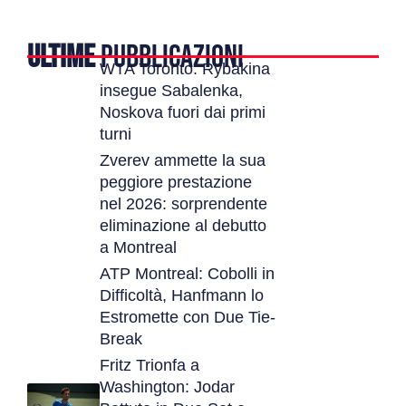
ULTIME
PUBBLICAZIONI
WTA Toronto: Rybakina
insegue Sabalenka,
Noskova fuori dai primi
turni
Zverev ammette la sua
peggiore prestazione
nel 2026: sorprendente
eliminazione al debutto
a Montreal
ATP Montreal: Cobolli in
Difficoltà, Hanfmann lo
Estromette con Due Tie-
Break
Fritz Trionfa a
Washington: Jodar