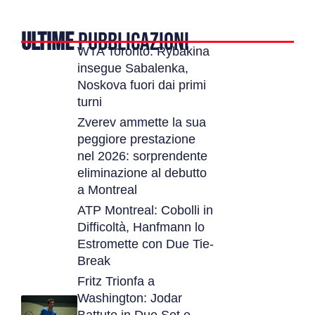
ULTIME
PUBBLICAZIONI
WTA Toronto: Rybakina
insegue Sabalenka,
Noskova fuori dai primi
turni
Zverev ammette la sua
peggiore prestazione
nel 2026: sorprendente
eliminazione al debutto
a Montreal
ATP Montreal: Cobolli in
Difficoltà, Hanfmann lo
Estromette con Due Tie-
Break
Fritz Trionfa a
Washington: Jodar
Battuto in Due Set e