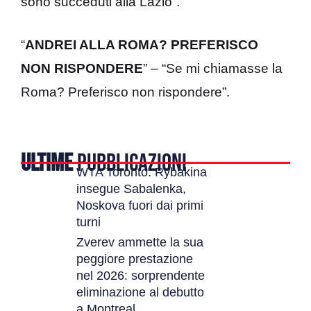
sono succeduti alla Lazio”.
“
ANDREI ALLA ROMA? PREFERISCO
NON RISPONDERE
” – “Se mi chiamasse la
Roma? Preferisco non rispondere”.
ULTIME
PUBBLICAZIONI
WTA Toronto: Rybakina
insegue Sabalenka,
Noskova fuori dai primi
turni
Zverev ammette la sua
peggiore prestazione
nel 2026: sorprendente
eliminazione al debutto
a Montreal