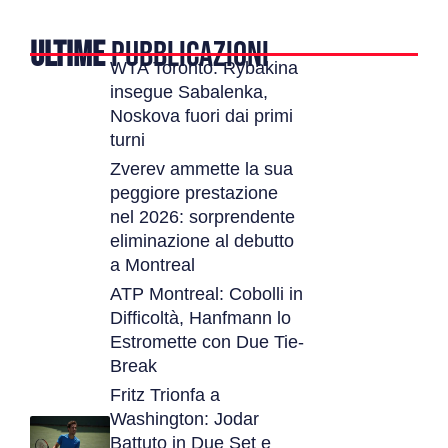
ULTIME
PUBBLICAZIONI
WTA Toronto: Rybakina
insegue Sabalenka,
Noskova fuori dai primi
turni
Zverev ammette la sua
peggiore prestazione
nel 2026: sorprendente
eliminazione al debutto
a Montreal
ATP Montreal: Cobolli in
Difficoltà, Hanfmann lo
Estromette con Due Tie-
Break
Fritz Trionfa a
Washington: Jodar
Battuto in Due Set e