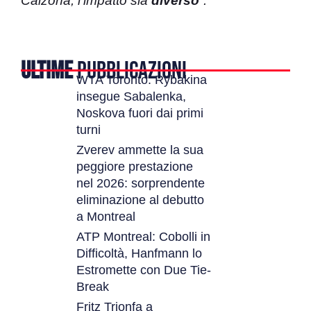
Calzona, l’impatto sia
diverso
“.
ULTIME
PUBBLICAZIONI
WTA Toronto: Rybakina
insegue Sabalenka,
Noskova fuori dai primi
turni
Zverev ammette la sua
peggiore prestazione
nel 2026: sorprendente
eliminazione al debutto
a Montreal
ATP Montreal: Cobolli in
Difficoltà, Hanfmann lo
Estromette con Due Tie-
Break
Fritz Trionfa a