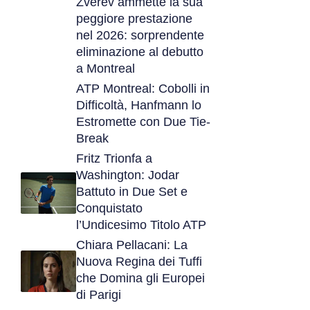
Zverev ammette la sua
peggiore prestazione
nel 2026: sorprendente
eliminazione al debutto
a Montreal
ATP Montreal: Cobolli in
Difficoltà, Hanfmann lo
Estromette con Due Tie-
Break
Fritz Trionfa a
Washington: Jodar
Battuto in Due Set e
Conquistato
l’Undicesimo Titolo ATP
Chiara Pellacani: La
Nuova Regina dei Tuffi
che Domina gli Europei
di Parigi