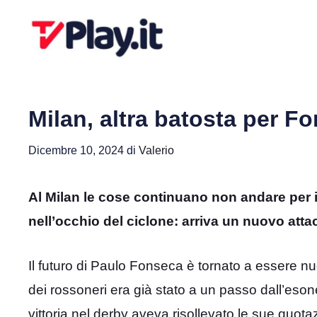
Vai
al
contenuto
Milan, altra batosta per Fo
Dicembre 10, 2024
di
Valerio
Al Milan le cose continuano non andare per
nell’occhio del ciclone: arriva un nuovo atta
Il futuro di Paulo Fonseca è tornato a essere n
dei rossoneri era già stato a un passo dall’eson
vittoria nel derby aveva risollevato le sue quotaz