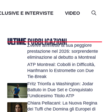
CLUSIVE E INTERVISTE
VIDEO
ULTIME
PUBBLICAZIONI
Zverev ammette la sua peggiore
prestazione nel 2026: sorprendente
eliminazione al debutto a Montreal
ATP Montreal: Cobolli in Difficoltà,
Hanfmann lo Estromette con Due
Tie-Break
Fritz Trionfa a Washington: Jodar
Battuto in Due Set e Conquistato
l’Undicesimo Titolo ATP
Chiara Pellacani: La Nuova Regina
dei Tuffi che Domina gli Europei di