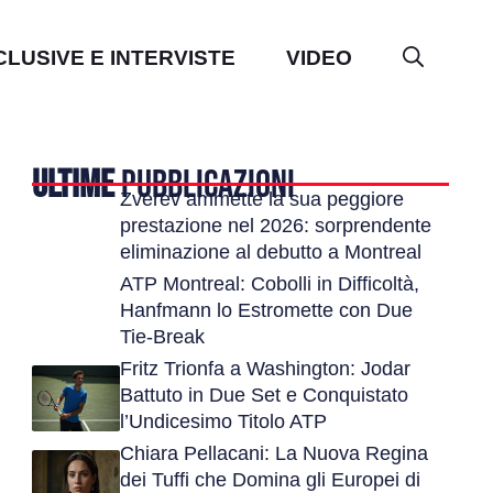
CLUSIVE E INTERVISTE
VIDEO
ULTIME
PUBBLICAZIONI
Zverev ammette la sua peggiore
prestazione nel 2026: sorprendente
eliminazione al debutto a Montreal
ATP Montreal: Cobolli in Difficoltà,
Hanfmann lo Estromette con Due
Tie-Break
Fritz Trionfa a Washington: Jodar
Battuto in Due Set e Conquistato
l’Undicesimo Titolo ATP
Chiara Pellacani: La Nuova Regina
dei Tuffi che Domina gli Europei di