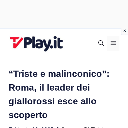
Vai
al
MEN
contenuto
“Triste e malinconico”:
Roma, il leader dei
giallorossi esce allo
scoperto