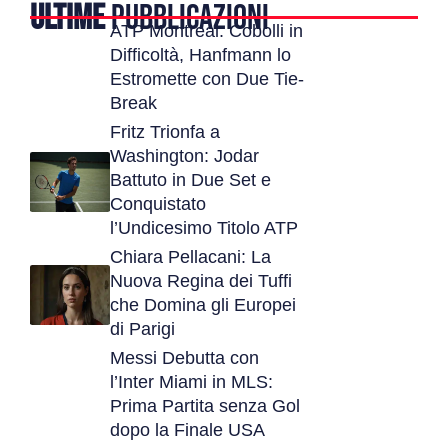
ULTIME
PUBBLICAZIONI
ATP Montreal: Cobolli in
Difficoltà, Hanfmann lo
Estromette con Due Tie-
Break
Fritz Trionfa a
Washington: Jodar
Battuto in Due Set e
Conquistato
l’Undicesimo Titolo ATP
Chiara Pellacani: La
Nuova Regina dei Tuffi
che Domina gli Europei
di Parigi
Messi Debutta con
l’Inter Miami in MLS:
Prima Partita senza Gol
dopo la Finale USA