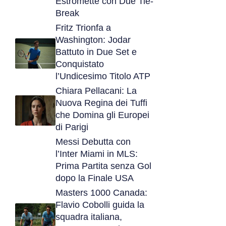
Estromette con Due Tie-
Break
Fritz Trionfa a
Washington: Jodar
Battuto in Due Set e
Conquistato
l’Undicesimo Titolo ATP
Chiara Pellacani: La
Nuova Regina dei Tuffi
che Domina gli Europei
di Parigi
Messi Debutta con
l’Inter Miami in MLS:
Prima Partita senza Gol
dopo la Finale USA
Masters 1000 Canada:
Flavio Cobolli guida la
squadra italiana,