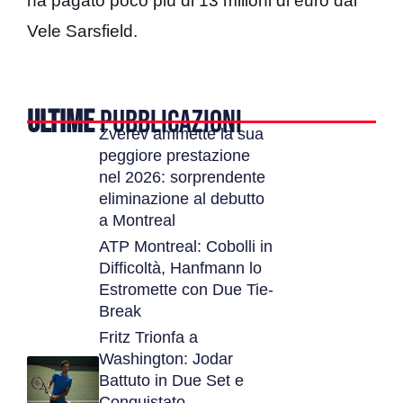
ha pagato poco più di 13 milioni di euro dal
Vele Sarsfield.
ULTIME
PUBBLICAZIONI
Zverev ammette la sua
peggiore prestazione
nel 2026: sorprendente
eliminazione al debutto
a Montreal
ATP Montreal: Cobolli in
Difficoltà, Hanfmann lo
Estromette con Due Tie-
Break
Fritz Trionfa a
Washington: Jodar
Battuto in Due Set e
Conquistato