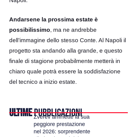
Napoli.
Andarsene la prossima estate è
possibilissimo
, ma ne andrebbe
dell’immagine dello stesso Conte. Al Napoli il
progetto sta andando alla grande, e questo
finale di stagione probabilmente metterà in
chiaro quale potrà essere la soddisfazione
del tecnico a inizio estate.
ULTIME
PUBBLICAZIONI
Zverev ammette la sua
peggiore prestazione
nel 2026: sorprendente