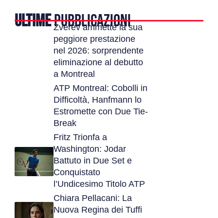
ULTIME
PUBBLICAZIONI
Zverev ammette la sua
peggiore prestazione
nel 2026: sorprendente
eliminazione al debutto
a Montreal
ATP Montreal: Cobolli in
Difficoltà, Hanfmann lo
Estromette con Due Tie-
Break
Fritz Trionfa a
Washington: Jodar
Battuto in Due Set e
Conquistato
l’Undicesimo Titolo ATP
Chiara Pellacani: La
Nuova Regina dei Tuffi