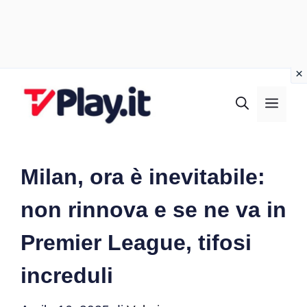
Vai
al
MEN
contenuto
Milan, ora è inevitabile:
non rinnova e se ne va in
Premier League, tifosi
increduli