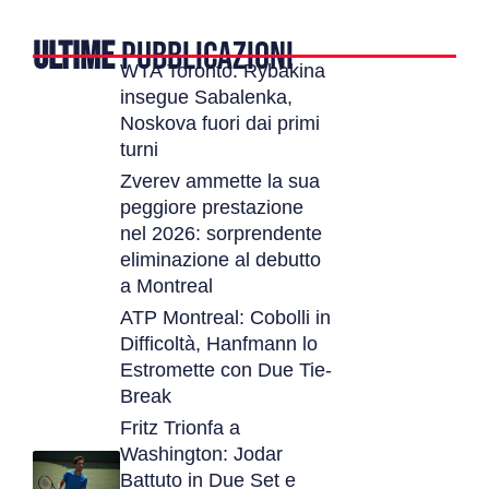
ULTIME
PUBBLICAZIONI
WTA Toronto: Rybakina
insegue Sabalenka,
Noskova fuori dai primi
turni
Zverev ammette la sua
peggiore prestazione
nel 2026: sorprendente
eliminazione al debutto
a Montreal
ATP Montreal: Cobolli in
Difficoltà, Hanfmann lo
Estromette con Due Tie-
Break
Fritz Trionfa a
Washington: Jodar
Battuto in Due Set e