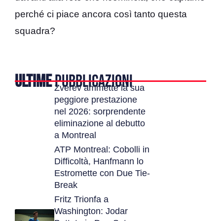
perché ci piace ancora così tanto questa
squadra?
ULTIME
PUBBLICAZIONI
Zverev ammette la sua
peggiore prestazione
nel 2026: sorprendente
eliminazione al debutto
a Montreal
ATP Montreal: Cobolli in
Difficoltà, Hanfmann lo
Estromette con Due Tie-
Break
Fritz Trionfa a
Washington: Jodar