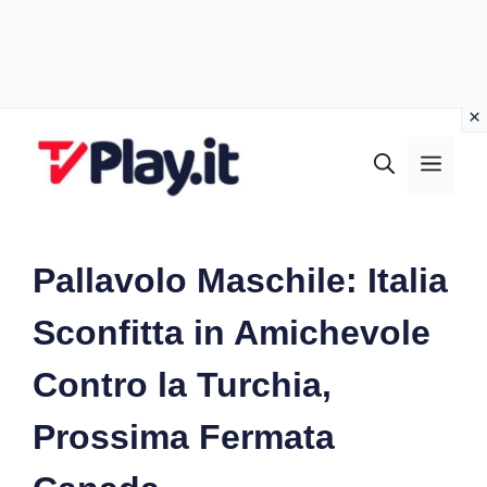
Vai
al
MEN
contenuto
Pallavolo Maschile: Italia
Sconfitta in Amichevole
Contro la Turchia,
Prossima Fermata