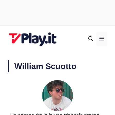
Vai
al
MEN
contenuto
William Scuotto