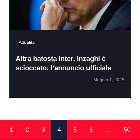
Attualità
Altra batosta Inter, Inzaghi è
scioccato: l’annuncio ufficiale
Maggio 1, 2025
1
2
3
4
5
6
…
50