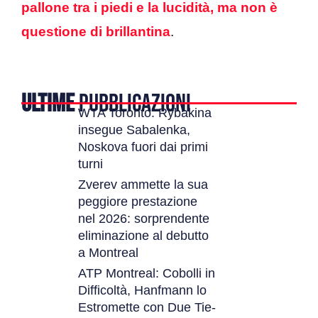
pallone tra i piedi e la lucidità, ma non è
questione di brillantina
.
ULTIME
PUBBLICAZIONI
WTA Toronto: Rybakina
insegue Sabalenka,
Noskova fuori dai primi
turni
Zverev ammette la sua
peggiore prestazione
nel 2026: sorprendente
eliminazione al debutto
a Montreal
ATP Montreal: Cobolli in
Difficoltà, Hanfmann lo
Estromette con Due Tie-