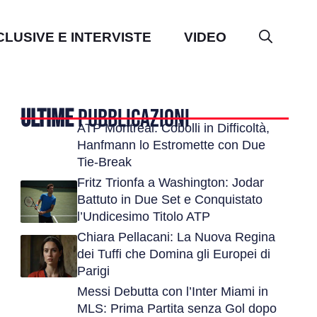
CLUSIVE E INTERVISTE
VIDEO
ULTIME
PUBBLICAZIONI
ATP Montreal: Cobolli in Difficoltà,
Hanfmann lo Estromette con Due
Tie-Break
Fritz Trionfa a Washington: Jodar
Battuto in Due Set e Conquistato
l’Undicesimo Titolo ATP
Chiara Pellacani: La Nuova Regina
dei Tuffi che Domina gli Europei di
Parigi
Messi Debutta con l’Inter Miami in
MLS: Prima Partita senza Gol dopo