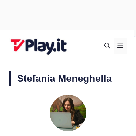
Vai
al
MEN
contenuto
Stefania Meneghella